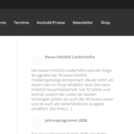
res
Termine
Kontakt/Presse
Newsletter
Shop
Neue HAGIOS Liederhefte
Die neuen HAGIOS Liederhefte sind da! Helge
Burggrabe hat 18 neue HAGIOS
Friedensgesänge komponiert, die ab sofort als
Noten hier im Shop erhältlich sind: Das neue
HAGIOS Gesamtliederheft hat 52 Seiten und
enthält sowohl die Lieder der beiden
bisherigen Zyklen als auch die 18 neuen Lieder
und ist auch als niederländische Ausgabe
n
erhältlich. Der Preis […]
Jahresprogramm 2026
Das neue Jahresprogramm 2026 von Helge