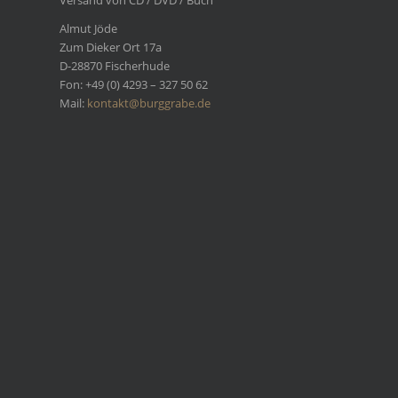
Versand von CD / DVD / Buch
Almut Jöde
Zum Dieker Ort 17a
D-28870 Fischerhude
Fon: +49 (0) 4293 – 327 50 62
Mail:
kontakt@burggrabe.de