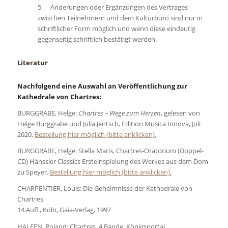
5. Änderungen oder Ergänzungen des Vertrages
zwischen Teilnehmern und dem Kulturbüro sind nur in
schriftlicher Form möglich und wenn diese eindeutig
gegenseitig schriftlich bestätigt werden.
Literatur
Nachfolgend eine Auswahl an Veröffentlichung zur
Kathedrale von Chartres:
BURGGRABE, Helge:
Chartres – Wege zum Herzen
, gelesen von
Helge Burggrabe und Julia Jentsch, Edition Musica Innova, Juli
2020,
Bestellung hier möglich (bitte anklicken).
BURGGRABE, Helge:
Stella Maris,
Chartres-Oratorium (Doppel-
CD) Hänssler Classics Ersteinspielung des Werkes aus dem Dom
zu Speyer.
Bestellung hier möglich (bitte anklicken).
CHARPENTIER, Louis:
Die Geheimnisse der Kathedrale von
Chartres
14.Aufl., Köln, Gaia-Verlag, 1997
HALFEN, Roland:
Chartres
, 4 Bände: Königsportal,