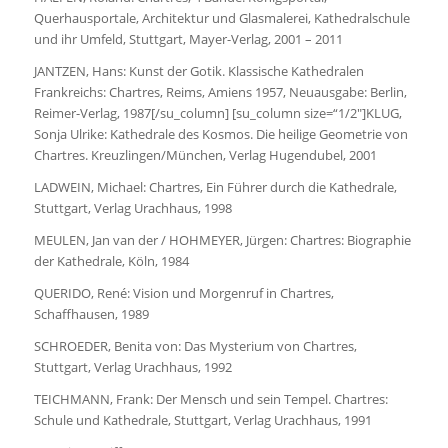
Querhausportale, Architektur und Glasmalerei, Kathedralschule
und ihr Umfeld, Stuttgart, Mayer-Verlag, 2001 – 2011
JANTZEN, Hans:
Kunst der Gotik. Klassische Kathedralen
Frankreichs: Chartres, Reims, Amiens
1957, Neuausgabe: Berlin,
Reimer-Verlag, 1987
[/su_column] [su_column size=“1/2″]KLUG,
Sonja Ulrike:
Kathedrale des Kosmos. Die heilige Geometrie von
Chartres.
Kreuzlingen/München, Verlag Hugendubel, 2001
LADWEIN, Michael:
Chartres, Ein Führer durch die Kathedrale,
Stuttgart, Verlag Urachhaus, 1998
MEULEN, Jan van der / HOHMEYER, Jürgen:
Chartres: Biographie
der Kathedrale,
Köln, 1984
QUERIDO, René:
Vision und Morgenruf in Chartres,
Schaffhausen, 1989
SCHROEDER, Benita von:
Das Mysterium von Chartres,
Stuttgart, Verlag Urachhaus, 1992
TEICHMANN, Frank:
Der Mensch und sein Tempel. Chartres:
Schule und Kathedrale,
Stuttgart, Verlag Urachhaus, 1991