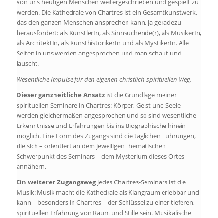
von uns heutigen Menschen weitergeschrieben und gespielt zu
werden. Die Kathedrale von Chartres ist ein Gesamtkunstwerk,
das den ganzen Menschen ansprechen kann, ja geradezu
herausfordert: als KünstlerIn, als Sinnsuchende(r), als MusikerIn,
als ArchitektIn, als KunsthistorikerIn und als MystikerIn. Alle
Seiten in uns werden angesprochen und man schaut und
lauscht.
Wesentliche Impulse für den eigenen christlich-spirituellen Weg.
Dieser ganzheitliche Ansatz
ist die Grundlage meiner
spirituellen Seminare in Chartres: Körper, Geist und Seele
werden gleichermaßen angesprochen und so sind wesentliche
Erkenntnisse und Erfahrungen bis ins Biographische hinein
möglich. Eine Form des Zugangs sind die täglichen Führungen,
die sich – orientiert an dem jeweiligen thematischen
Schwerpunkt des Seminars – dem Mysterium dieses Ortes
annähern.
Ein weiterer Zugangsweg
jedes Chartres-Seminars ist die
Musik: Musik macht die Kathedrale als Klangraum erlebbar und
kann – besonders in Chartres – der Schlüssel zu einer tieferen,
spirituellen Erfahrung von Raum und Stille sein. Musikalische