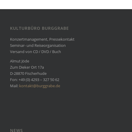
KULTURBÜRO BURGGRABE
Konzertmanagement, Pressekontakt
Seminar- und Reiseorganisation
Versand von CD / DVD / Buch
Almut Jöde
Zum Dieker Ort 17a
D-28870 Fischerhude
Fon: +49 (0) 4293 – 327 50 62
Mail:
kontakt@burggrabe.de
NEWS