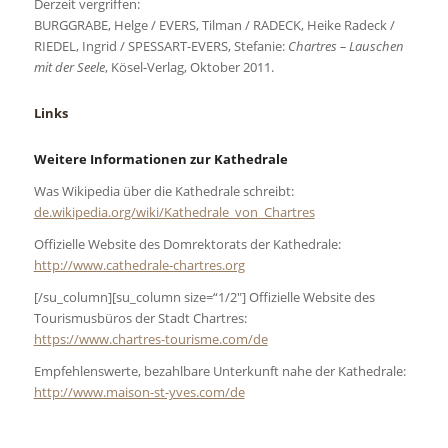
Derzeit vergriffen:
BURGGRABE, Helge / EVERS, Tilman / RADECK, Heike Radeck /
RIEDEL, Ingrid / SPESSART-EVERS, Stefanie:
Chartres – Lauschen
mit der Seele
,
Kösel-Verlag, Oktober 2011.
Links
Weitere Informationen zur Kathedrale
Was Wikipedia über die Kathedrale schreibt:
de.wikipedia.org/wiki/Kathedrale_von_Chartres
Offizielle Website des Domrektorats der Kathedrale:
http://www.cathedrale-chartres.org
[/su_column][su_column size=“1/2″] Offizielle Website des
Tourismusbüros der Stadt Chartres:
https://www.chartres-tourisme.com/de
Empfehlenswerte, bezahlbare Unterkunft nahe der Kathedrale:
http://www.maison-st-yves.com/de