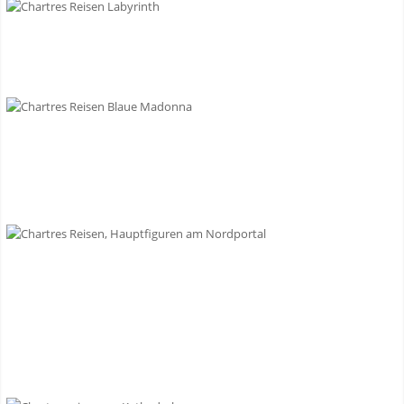
Chartres - Notre Dame
de la Belle Verrière
Chartres -
Gewändefiguren am
Nordportal
Chartres -
Labyrinthbegehung
Chartres - Südrose