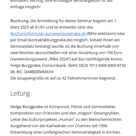
enthalten. Wichtig: Eine ermäßigte Seminargebühr ist auf
Anfrage möglich!
Buchung:
Die Anmeldung für dieses Seminar begann am 1.
März 2023 ab 8 Uhr und ist entweder über das
Buchungsformular auf www.burggrabe.de
(Bitte anklicken) oder
per Email (kontakt@burggrabe.de) möglich. Sobald Ihnen ein
Seminarplatz bestätigt wurde, ist die Buchung innerhalb von
zwei Wochen abzuschließen mit einer Anzahlung von 100 Euro
(Verwendungszweck „Rilke 2024“) auf das nachfolgende Konto:
Helge Burggrabe, Consorsbank, IBAN: DE26 7012 0400 8469 8150
08, BIC: DABBDEMMXXX
Die Gruppengröße ist auf ca. 42 TeilnehmerInnen begrenzt.
Leitung
Helge Burggrabe
ist Komponist, Flötist und Seminarleiter.
Komposition von Oratorien und den „Hagios“-Gesangzyklen,
Leiter des Kulturprojektes „Human“ zu den Menschenrechten.
Ausgehend von der Kathedrale von Chartres seit 1996
Entwicklung einer umfangreichen Seminartätigkeit in Kirchen,