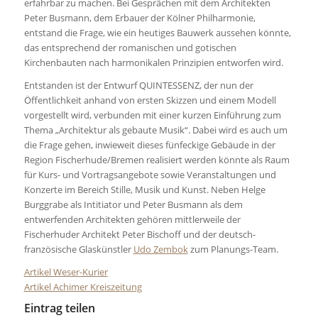
erfahrbar zu machen. Bei Gesprächen mit dem Architekten
Peter Busmann, dem Erbauer der Kölner Philharmonie,
entstand die Frage, wie ein heutiges Bauwerk aussehen könnte,
das entsprechend der romanischen und gotischen
Kirchenbauten nach harmonikalen Prinzipien entworfen wird.
Entstanden ist der Entwurf QUINTESSENZ, der nun der
Öffentlichkeit anhand von ersten Skizzen und einem Modell
vorgestellt wird, verbunden mit einer kurzen Einführung zum
Thema „Architektur als gebaute Musik“. Dabei wird es auch um
die Frage gehen, inwieweit dieses fünfeckige Gebäude in der
Region Fischerhude/Bremen realisiert werden könnte als Raum
für Kurs- und Vortragsangebote sowie Veranstaltungen und
Konzerte im Bereich Stille, Musik und Kunst. Neben Helge
Burggrabe als Intitiator und Peter Busmann als dem
entwerfenden Architekten gehören mittlerweile der
Fischerhuder Architekt Peter Bischoff und der deutsch-
französische Glaskünstler
Udo Zembok
zum Planungs-Team.
Artikel Weser-Kurier
Artikel Achimer Kreiszeitung
Eintrag teilen