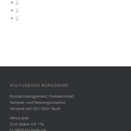
KULTURBÜRO BURGGRABE
Konzertmanagement, Pressekontakt
Seminar- und Reiseorganisation
Versand von CD / DVD / Buch
Almut Jöde
Zum Dieker Ort 17a
D-28870 Fischerhude