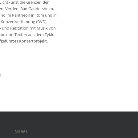
 Lichtkunst die Grenzen der
ien, Verden, Bad Gandersheim,
und im Pantheon in Rom und in
s Konzertverfilmung (DVD)
lo und Rezitation mit Musik von
abe und Texten aus dem Zyklus
fgeführtes Konzertprojekt.
n
NEWS