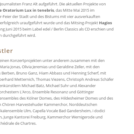
Journalisten Franz Alt aufgeführt. Die aktuellen Projekte von
e Oratorium Lux in tenebris
, das Mitte Mai 2015 im
r-Feier der Stadt und des Bistums mit vier ausverkauften
erfolgreich uraufgeführt wurde und das Mitsing-Projekt
Hagios
g Juni 2015 beim Label edel / Berlin Classics als CD erschien und
n durchgeführt wird.
tler
 seinen Konzertprojekten unter anderem zusammen mit den
aria Jonas, Olivia Jeremias und Geraldine Zeller, mit den
is Berben, Bruno Ganz, Hiam Abbass und Henning Scherf, mit
Eberhard Metternich, Thomas Viezens, Christoph Andreas Schäfer
enkünstlern Michael Batz, Michael Suhr und Alexander
rchestern L’Arco, Ensemble Resonanz und Göttinger
lensembles des Kölner Domes, des Hildesheimer Domes und des
en Chören Harvestehuder Kammerchor, Norddeutschen
kalensemble Ulm, Capella Vocale Bad Gandersheim, i dodici
n, Junge Kantorei Freiburg, Kammerchor Wernigerode und
thédrale de Chartres.