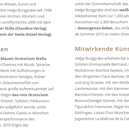
unter der Schirmherrschaft des 
von Wissen, Kunst und
Helge Burggrabe sind das
weiß
eitet Helge Burggrabe seit 1998
Hildesheimer Dom zur 1.200 Jah
ren Kirchen, Klöstern und
Konzerten vor 2.300 Besuchern 
veröffentlichte 2006 mit dem
– Gesungenes Gebet,
das Anfan
er Stille (Claudius Verlag)
ab Sommer 2015 an vielen Orte
mit der Seele (Kösel-Verlag)
.
Mitwirkende Küns
ken
Helge Burggrabe arbeitete bei
m
blauen Oratorium Stella
Solisten Emmanuelle Bertrand, M
n Chartres mit Musik, Sprache,
Rezitatoren Martina Gedeck, Ir
s Werk mit Aufführungen in
den Dirigenten Claus Bantzer, 
Mariendom Neviges, Kölner
und Jörg Straube, mit den Medi
nem Dokumentarfilm von
Lauterwasser, mit den Kammero
assic große Aufmerksamkeit auf
Barockorchester, mit den Voka
 folgte
das rote Oratorium
Braunschweiger Domes, mit d
hester, Solisten, Perkussion,
Figuralchor Hannover, Reger Vo
men aufgeführt wurde, unter
Göttingen, Lukas-Chor Münche
i Oehms Classic in München
Jugendchor La Maîtrise de la Ca
 Tanzperformance des
. 2010 folgte das