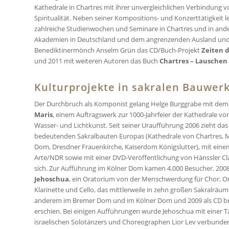
Kathedrale in Chartres mit ihrer unvergleichlichen Verbindung 
Spiritualität. Neben seiner Kompositions- und Konzerttätigkeit l
zahlreiche Studienwochen und Seminare in Chartres und in ande
Akademien in Deutschland und dem angrenzenden Ausland und 
Benediktinermönch Anselm Grün das CD/Buch-Projekt
Zeiten d
und 2011 mit weiteren Autoren das Buch
Chartres – Lauschen 
Kulturprojekte in sakralen Bauwer
Der Durchbruch als Komponist gelang Helge Burggrabe mit de
Maris
, einem Auftragswerk zur 1000-Jahrfeier der Kathedrale vo
Wasser- und Lichtkunst. Seit seiner Uraufführung 2006 zieht da
bedeutenden Sakralbauten Europas (Kathedrale von Chartres, 
Dom, Dresdner Frauenkirche, Kaiserdom Königslutter), mit ei
Arte/NDR sowie mit einer DVD-Veröffentlichung von Hänssler Cl
sich. Zur Aufführung im Kölner Dom kamen 4.000 Besucher. 2008
Jehoschua
, ein Oratorium von der Menschwerdung für Chor, Orc
Klarinette und Cello, das mittlerweile in zehn großen Sakralräu
anderem im Bremer Dom und im Kölner Dom und 2009 als CD be
erschien. Bei einigen Aufführungen wurde Jehoschua mit einer
israelischen Solotänzers und Choreographen Lior Lev verbunden