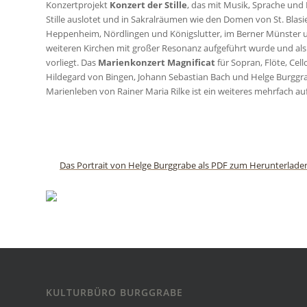
Konzertprojekt
Konzert der Stille
, das mit Musik, Sprache und
Stille auslotet und in Sakralräumen wie den Domen von St. Blas
Heppenheim, Nördlingen und Königslutter, im Berner Münster 
weiteren Kirchen mit großer Resonanz aufgeführt wurde und al
vorliegt. Das
Marienkonzert Magnificat
für Sopran, Flöte, Cel
Hildegard von Bingen, Johann Sebastian Bach und Helge Burggr
Marienleben von Rainer Maria Rilke ist ein weiteres mehrfach au
Das Portrait von Helge Burggrabe als PDF zum Herunterlade
KULTURBÜRO BURGGRABE