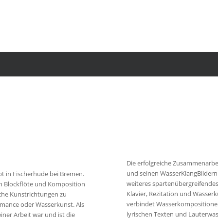
Die erfolgreiche Zusammenarbe
und seinen WasserKlangBildern 
bt in Fischerhude bei Bremen.
weiteres spartenübergreifendes
n Blockflöte und Komposition
Klavier, Rezitation und Wasse
liche Kunstrichtungen zu
verbindet Wasserkompositione
ormance oder Wasserkunst. Als
lyrischen Texten und Lauterwa
iner Arbeit war und ist die