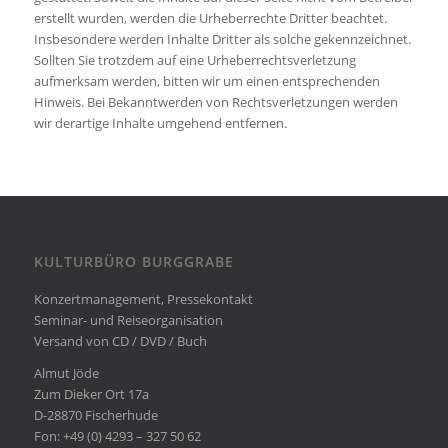
erstellt wurden, werden die Urheberrechte Dritter beachtet.
Insbesondere werden Inhalte Dritter als solche gekennzeichnet.
Sollten Sie trotzdem auf eine Urheberrechtsverletzung
aufmerksam werden, bitten wir um einen entsprechenden
Hinweis. Bei Bekanntwerden von Rechtsverletzungen werden
wir derartige Inhalte umgehend entfernen.
KULTURBÜRO BURGGRABE
Konzertmanagement, Pressekontakt
Seminar- und Reiseorganisation
Versand von CD / DVD / Buch
Almut Jöde
Zum Dieker Ort 17a
D-28870 Fischerhude
Fon: +49 (0) 4293 – 327 50 62