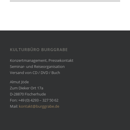
KULTURBÜRO BURGGRABE
Konzertmanagement, Pressekontakt
Seminar- und Reiseorganisation
Versand von CD / DVD / Buch
Almut Jöde
Zum Dieker Ort 17a
D-28870 Fischerhude
Fon: +49 (0) 4293 – 327 50 62
Mail:
kontakt@burggrabe.de