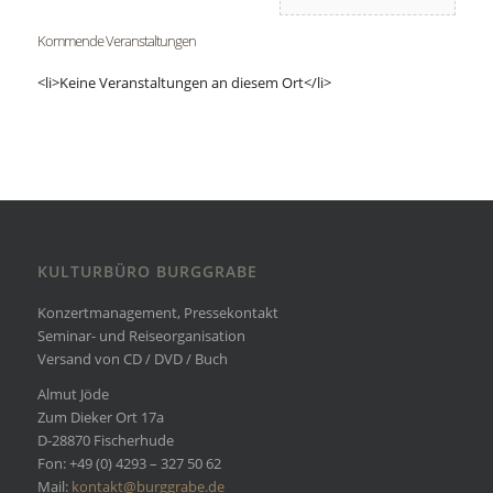
Kommende Veranstaltungen
<li>Keine Veranstaltungen an diesem Ort</li>
KULTURBÜRO BURGGRABE
Konzertmanagement, Pressekontakt
Seminar- und Reiseorganisation
Versand von CD / DVD / Buch
Almut Jöde
Zum Dieker Ort 17a
D-28870 Fischerhude
Fon: +49 (0) 4293 – 327 50 62
Mail:
kontakt@burggrabe.de