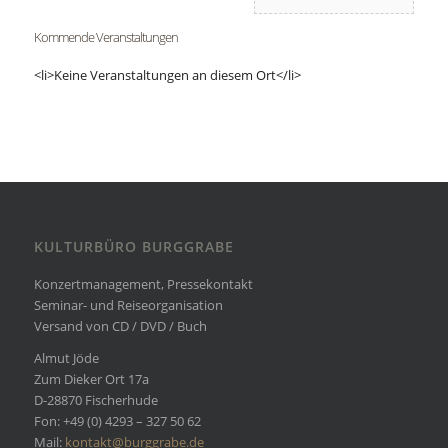
Kommende Veranstaltungen
<li>Keine Veranstaltungen an diesem Ort</li>
KULTURBÜRO BURGGRABE
Konzertmanagement, Pressekontakt
Seminar- und Reiseorganisation
Versand von CD / DVD / Buch
Almut Jöde
Zum Dieker Ort 17a
D-28870 Fischerhude
Fon: +49 (0) 4293 – 327 50 62
Mail:
kontakt@burggrabe.de