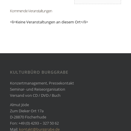
Kommende Veranstaltungen
<li>Keine Veranstaltungen an diesem Ort</li>
KULTURBÜRO BURGGRABE
Konzertmanagement, Pressekontakt
Seminar- und Reiseorganisation
Versand von CD / DVD / Buch
Almut Jöde
Zum Dieker Ort 17a
D-28870 Fischerhude
Fon: +49 (0) 4293 – 327 50 62
Mail:
kontakt@burggrabe.de