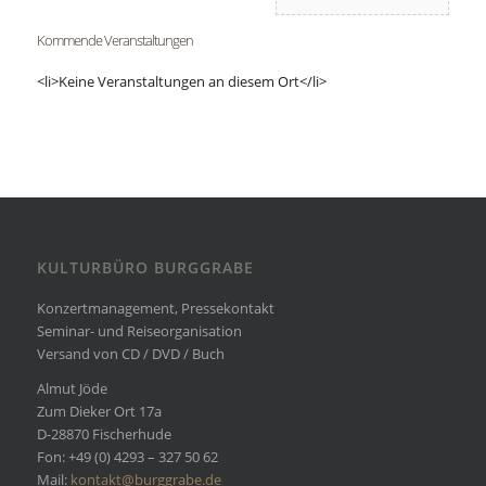
Kommende Veranstaltungen
<li>Keine Veranstaltungen an diesem Ort</li>
KULTURBÜRO BURGGRABE
Konzertmanagement, Pressekontakt
Seminar- und Reiseorganisation
Versand von CD / DVD / Buch
Almut Jöde
Zum Dieker Ort 17a
D-28870 Fischerhude
Fon: +49 (0) 4293 – 327 50 62
Mail:
kontakt@burggrabe.de