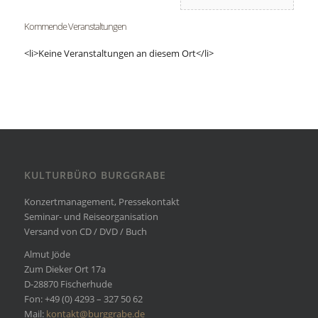
Kommende Veranstaltungen
<li>Keine Veranstaltungen an diesem Ort</li>
KULTURBÜRO BURGGRABE
Konzertmanagement, Pressekontakt
Seminar- und Reiseorganisation
Versand von CD / DVD / Buch
Almut Jöde
Zum Dieker Ort 17a
D-28870 Fischerhude
Fon: +49 (0) 4293 – 327 50 62
Mail:
kontakt@burggrabe.de