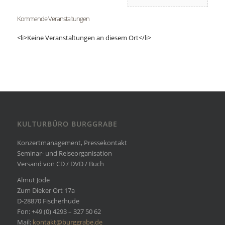
Kommende Veranstaltungen
<li>Keine Veranstaltungen an diesem Ort</li>
KULTURBÜRO BURGGRABE
Konzertmanagement, Pressekontakt
Seminar- und Reiseorganisation
Versand von CD / DVD / Buch
Almut Jöde
Zum Dieker Ort 17a
D-28870 Fischerhude
Fon: +49 (0) 4293 – 327 50 62
Mail:
kontakt@burggrabe.de