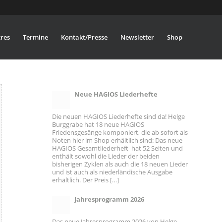
res
Termine
Kontakt/Presse
Newsletter
Shop
Neue HAGIOS Liederhefte
Die neuen HAGIOS Liederhefte sind da! Helge
Burggrabe hat 18 neue HAGIOS
Friedensgesänge komponiert, die ab sofort als
Noten hier im Shop erhältlich sind: Das neue
HAGIOS Gesamtliederheft hat 52 Seiten und
enthält sowohl die Lieder der beiden
bisherigen Zyklen als auch die 18 neuen Lieder
und ist auch als niederländische Ausgabe
erhältlich. Der Preis […]
Jahresprogramm 2026
Das neue Jahresprogramm 2026 von Helge