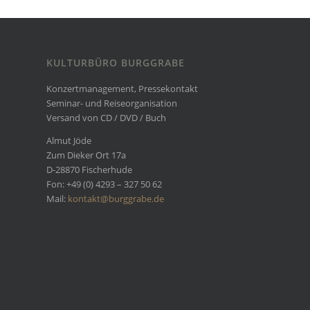
KULTURBÜRO BURGGRABE
Konzertmanagement, Pressekontakt
Seminar- und Reiseorganisation
Versand von CD / DVD / Buch
Almut Jöde
Zum Dieker Ort 17a
D-28870 Fischerhude
Fon: +49 (0) 4293 – 327 50 62
Mail:
kontakt@burggrabe.de