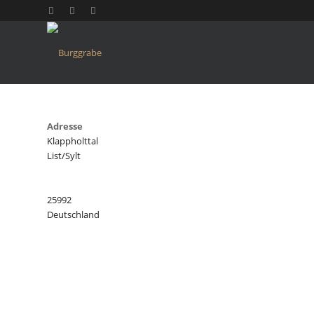
Adresse
Klappholttal
List/Sylt
25992
Deutschland