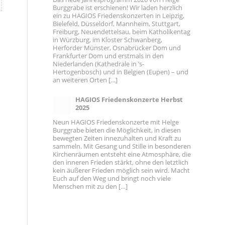
Burggrabe ist erschienen! Wir laden herzlich
ein zu HAGIOS Friedenskonzerten in Leipzig,
Bielefeld, Düsseldorf, Mannheim, Stuttgart,
Freiburg, Neuendettelsau, beim Katholikentag
in Würzburg, im Kloster Schwanberg,
Herforder Münster, Osnabrücker Dom und
Frankfurter Dom und erstmals in den
Niederlanden (Kathedrale in ’s-
Hertogenbosch) und in Belgien (Eupen) – und
an weiteren Orten […]
HAGIOS Friedenskonzerte Herbst
2025
Neun HAGIOS Friedenskonzerte mit Helge
Burggrabe bieten die Möglichkeit, in diesen
bewegten Zeiten innezuhalten und Kraft zu
sammeln. Mit Gesang und Stille in besonderen
Kirchenräumen entsteht eine Atmosphäre, die
den inneren Frieden stärkt, ohne den letztlich
kein äußerer Frieden möglich sein wird. Macht
Euch auf den Weg und bringt noch viele
Menschen mit zu den […]