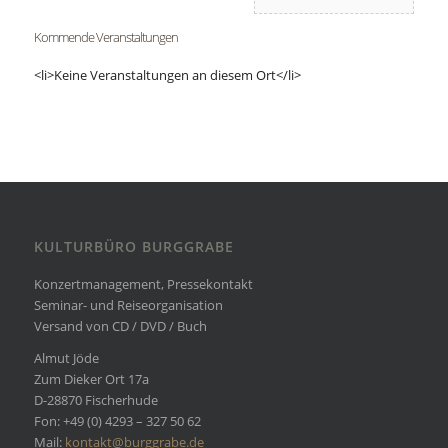
Kommende Veranstaltungen
<li>Keine Veranstaltungen an diesem Ort</li>
KULTURBÜRO BURGGRABE
Konzertmanagement, Pressekontakt
Seminar- und Reiseorganisation
Versand von CD / DVD / Buch
Almut Jöde
Zum Dieker Ort 17a
D-28870 Fischerhude
Fon: +49 (0) 4293 – 327 50 62
Mail:
kontakt@burggrabe.de