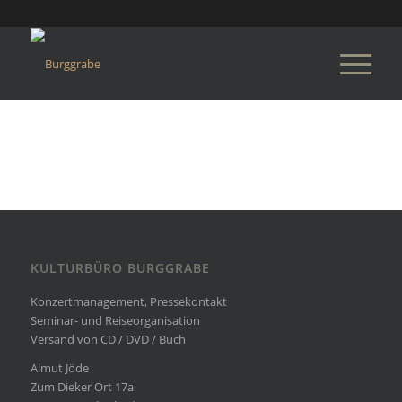
KULTURBÜRO BURGGRABE
Konzertmanagement, Pressekontakt
Seminar- und Reiseorganisation
Versand von CD / DVD / Buch
Almut Jöde
Zum Dieker Ort 17a