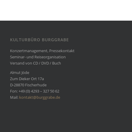
KULTURBÜRO BURGGRABE
Konzertmanagement, Pressekontakt
Seminar- und Reiseorganisation
Versand von CD / DVD / Buch
Almut Jöde
Zum Dieker Ort 17a
D-28870 Fischerhude
Fon: +49 (0) 4293 – 327 50 62
Mail:
kontakt@burggrabe.de