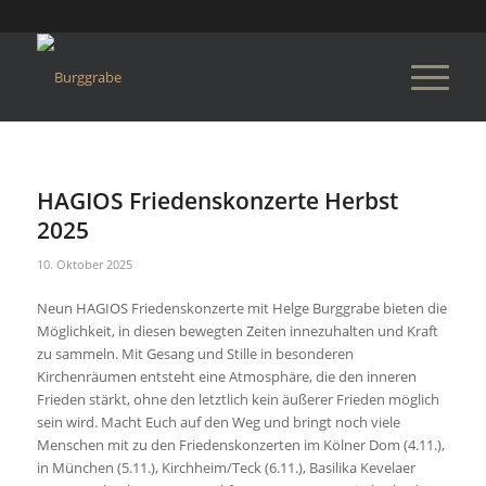
HAGIOS Friedenskonzerte Herbst
2025
10. Oktober 2025
Neun HAGIOS Friedenskonzerte mit Helge Burggrabe bieten die
Möglichkeit, in diesen bewegten Zeiten innezuhalten und Kraft
zu sammeln. Mit Gesang und Stille in besonderen
Kirchenräumen entsteht eine Atmosphäre, die den inneren
Frieden stärkt, ohne den letztlich kein äußerer Frieden möglich
sein wird. Macht Euch auf den Weg und bringt noch viele
Menschen mit zu den Friedenskonzerten im Kölner Dom (4.11.),
in München (5.11.), Kirchheim/Teck (6.11.), Basilika Kevelaer