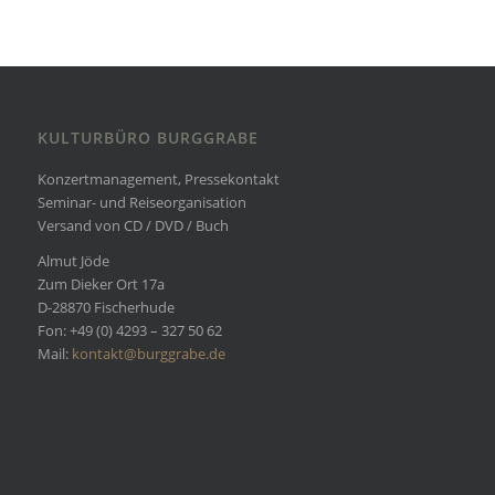
KULTURBÜRO BURGGRABE
Konzertmanagement, Pressekontakt
Seminar- und Reiseorganisation
Versand von CD / DVD / Buch
Almut Jöde
Zum Dieker Ort 17a
D-28870 Fischerhude
Fon: +49 (0) 4293 – 327 50 62
Mail:
kontakt@burggrabe.de