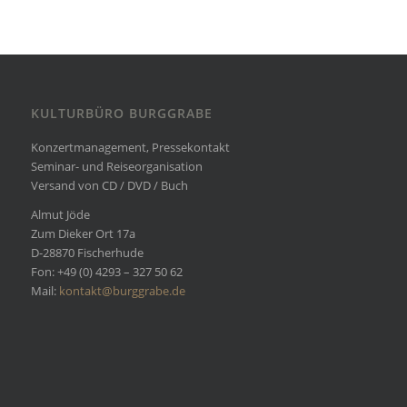
KULTURBÜRO BURGGRABE
Konzertmanagement, Pressekontakt
Seminar- und Reiseorganisation
Versand von CD / DVD / Buch
Almut Jöde
Zum Dieker Ort 17a
D-28870 Fischerhude
Fon: +49 (0) 4293 – 327 50 62
Mail:
kontakt@burggrabe.de