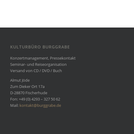
KULTURBÜRO BURGGRABE
Konzertmanagement, Pressekontakt
Seminar- und Reiseorganisation
Versand von CD / DVD / Buch
Almut Jöde
Zum Dieker Ort 17a
D-28870 Fischerhude
Fon: +49 (0) 4293 – 327 50 62
Mail:
kontakt@burggrabe.de