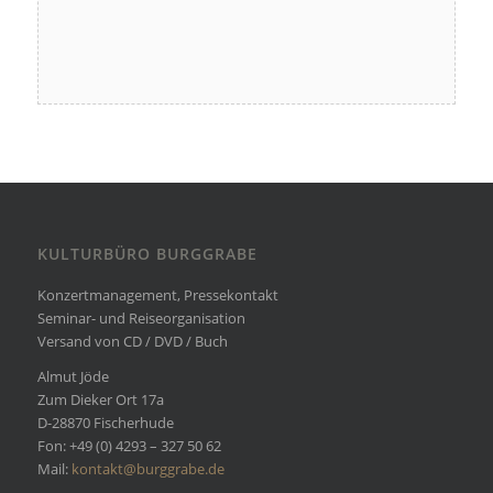
KULTURBÜRO BURGGRABE
Konzertmanagement, Pressekontakt
Seminar- und Reiseorganisation
Versand von CD / DVD / Buch
Almut Jöde
Zum Dieker Ort 17a
D-28870 Fischerhude
Fon: +49 (0) 4293 – 327 50 62
Mail:
kontakt@burggrabe.de