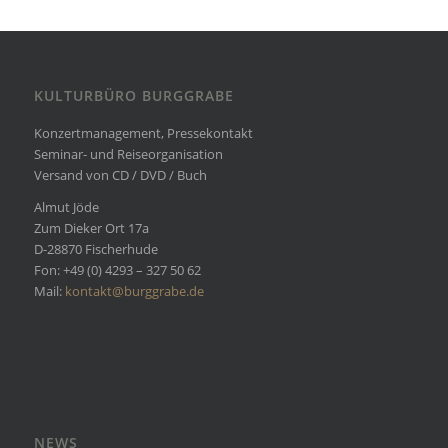
KULTURBÜRO BURGGRABE
Konzertmanagement, Pressekontakt
Seminar- und Reiseorganisation
Versand von CD / DVD / Buch
Almut Jöde
Zum Dieker Ort 17a
D-28870 Fischerhude
Fon: +49 (0) 4293 – 327 50 62
Mail:
kontakt@burggrabe.de
NEWS