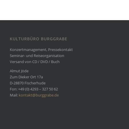
KULTURBÜRO BURGGRABE
Konzertmanagement, Pressekontakt
Seminar- und Reiseorganisation
Versand von CD / DVD / Buch
Almut Jöde
Zum Dieker Ort 17a
D-28870 Fischerhude
Fon: +49 (0) 4293 – 327 50 62
Mail:
kontakt@burggrabe.de