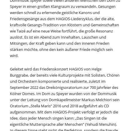
Dommusik Speyer sowie vielen anderen Menschen den Dom zu
Speyer in einen großen Klangraum zu verwandeln. Gesungen
werden schnell zu erlernende geistliche Kanons und
Friedensgesänge aus dem HAGIOS-Liederzyklus, der die alte,
kraftvolle Gesangs-Tradition von Klöstern und Gemeinschaften
wie Taizé auf eine neue Weise fortführt, die große Resonanz
auslöst. Es ist ein Abend zum Innehalten, Lauschen und
Mitsingen, der Kraft geben kann und den inneren Frieden
stärken möchte, ohne den kein äußerer Friede möglich sein
wird.
Geleitet wird das Friedenskonzert HAGIOS von Helge
Burggrabe, der bereits viele Kulturprojekte mit Solisten, Chören
und Orchestern komponierte und realisierte, zuletzt im
September 2022 das Dreikönigsoratorium zur 700 Jahrfeier des
Kölner Domes. Im Dom zu Speyer wurden von der Dommusik
unter der Leitung von Domkapellmeister Markus Melchiori sein
Oratorium „Stella Maris“ 2016 und 2018 aufgeführt als CD
aufgenommen. Mit dem HAGIOS-Projekt verfolgt er jedoch die
Idee, dass jeder Mensch singen kann: „Das Singen ist die
eigentliche Muttersprache aller Menschen“ (Yehudi Menuhin).
In diesem Sinne steht nicht die Perfektion, sondern die Freude