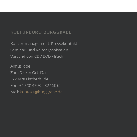
KULTURBÜRO BURGGRABE
Konzertmanagement, Pressekontakt
Seminar- und Reiseorganisation
Versand von CD / DVD / Buch
Almut Jöde
Zum Dieker Ort 17a
D-28870 Fischerhude
Fon: +49 (0) 4293 – 327 50 62
Mail:
kontakt@burggrabe.de