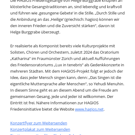
Die HAGIOS Friedensgesänge von Helge Burggrabe knüpfen an
klösterliche Gesangstraditionen an, sind lebendig und kraftvoll
und führen wie ‚gesungene Gebete‘ in die Stille. „Durch Stille und
die Anbindung an das ‚Heilige‘ (griechisch: hagios) können wir
den inneren Frieden und die Zuversicht stärken“, davon ist
Helge Burggrabe überzeugt.
Er realisierte als Komponist bereits viele Kulturprojekte mit
Solisten, Chören und Orchestern, zuletzt 2024 das Oratorium
„Katharina“ im Fraumünster Zürich und aktuell Aufführungen
des Friedensoratoriums „Lux in tenebris“ als Gedenkkonzerte in
mehreren Städten. Mit dem HAGIOS-Projekt folgt er jedoch der
Idee, dass jeder Mensch singen kann, denn: „Das Singen ist die
eigentliche Muttersprache aller Menschen“, so Yehudi Menuhin.
In diesem Sinne geht es an diesem Abend um die Freude am
gemeinsamen Gesang, jede und jeder ist willkommen. Der
Eintritt ist frei. Nähere Informationen zur HAGIOS
Friedensinitiative bietet die Website
www.hagios.net
.
Konzertflyer zum Weitersenden
Konzertplakat zum Weitersenden