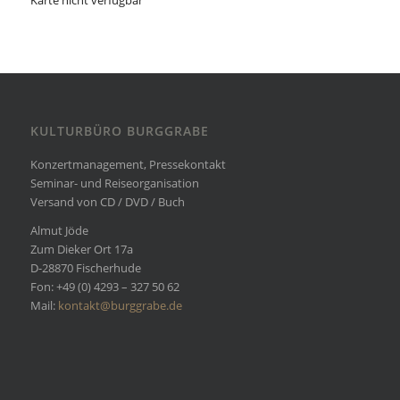
Karte nicht verfügbar
KULTURBÜRO BURGGRABE
Konzertmanagement, Pressekontakt
Seminar- und Reiseorganisation
Versand von CD / DVD / Buch
Almut Jöde
Zum Dieker Ort 17a
D-28870 Fischerhude
Fon: +49 (0) 4293 – 327 50 62
Mail:
kontakt@burggrabe.de