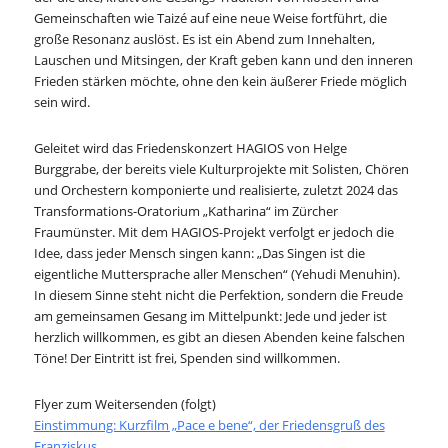
Gemeinschaften wie Taizé auf eine neue Weise fortführt, die
große Resonanz auslöst. Es ist ein Abend zum Innehalten,
Lauschen und Mitsingen, der Kraft geben kann und den inneren
Frieden stärken möchte, ohne den kein äußerer Friede möglich
sein wird.
Geleitet wird das Friedenskonzert HAGIOS von Helge
Burggrabe, der bereits viele Kulturprojekte mit Solisten, Chören
und Orchestern komponierte und realisierte, zuletzt 2024 das
Transformations-Oratorium „Katharina“ im Zürcher
Fraumünster. Mit dem HAGIOS-Projekt verfolgt er jedoch die
Idee, dass jeder Mensch singen kann: „Das Singen ist die
eigentliche Muttersprache aller Menschen“ (Yehudi Menuhin).
In diesem Sinne steht nicht die Perfektion, sondern die Freude
am gemeinsamen Gesang im Mittelpunkt: Jede und jeder ist
herzlich willkommen, es gibt an diesen Abenden keine falschen
Töne! Der Eintritt ist frei, Spenden sind willkommen.
Flyer zum Weitersenden (folgt)
Einstimmung: Kurzfilm „Pace e bene“, der Friedensgruß des
Franziskus