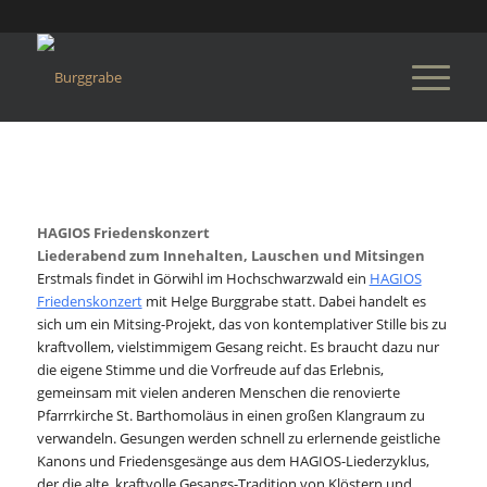
HAGIOS Friedenskonzert
Liederabend zum Innehalten, Lauschen und Mitsingen
Erstmals findet in Görwihl im Hochschwarzwald ein
HAGIOS
Friedenskonzert
mit Helge Burggrabe statt. Dabei handelt es
sich um ein Mitsing-Projekt, das von kontemplativer Stille bis zu
kraftvollem, vielstimmigem Gesang reicht. Es braucht dazu nur
die eigene Stimme und die Vorfreude auf das Erlebnis,
gemeinsam mit vielen anderen Menschen die renovierte
Pfarrrkirche St. Barthomoläus in einen großen Klangraum zu
verwandeln. Gesungen werden schnell zu erlernende geistliche
Kanons und Friedensgesänge aus dem HAGIOS-Liederzyklus,
der die alte, kraftvolle Gesangs-Tradition von Klöstern und