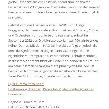
große Resonanz auslöst. Es ist ein Abend zum Innehalten,
Lauschen und Mitsingen, der Kraft geben kann und den inneren
Frieden stärken möchte, ohne den kein äußerer Friede möglich
sein wird.
Geleitet wird das Friedenskonzert HAGIOS von Helge
Burggrabe, der bereits viele Kulturprojekte mit Solisten, Chören
und Orchestern komponierte und realisierte, zuletzt im
September 2022 das Dreikönigsoratorium zur 700 Jahrfeier des
Kölner Domes. Mit dem HAGIOS-Projekt verfolgt er jedoch die
Idee, dass jeder Mensch singen kann: „Das Singen ist die
eigentliche Muttersprache aller Menschen“ (Yehudi Menuhin).
In diesem Sinne steht nicht die Perfektion, sondern die Freude
am gemeinsamen Gesang im Mittelpunkt: Jede und jeder ist
herzlich willkommen, es gibt an diesen Abenden keine falschen
Töne! Der Eintritt ist frei, Spenden sind willkommen.
Flyer zum Weitersenden!
Einstimmung: Kurzfilm „Pace e bene“, der Friedensgruß des
Franziskus
Hagios in Frankfurt, Dom
Datum: 26. Oktober 2024, 19.30 Uhr