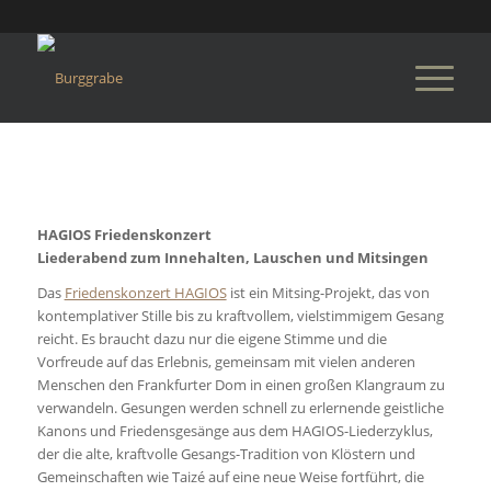
HAGIOS Friedenskonzert
Liederabend zum Innehalten, Lauschen und Mitsingen
Das
Friedenskonzert HAGIOS
ist ein Mitsing-Projekt, das von
kontemplativer Stille bis zu kraftvollem, vielstimmigem Gesang
reicht. Es braucht dazu nur die eigene Stimme und die
Vorfreude auf das Erlebnis, gemeinsam mit vielen anderen
Menschen den Frankfurter Dom in einen großen Klangraum zu
verwandeln. Gesungen werden schnell zu erlernende geistliche
Kanons und Friedensgesänge aus dem HAGIOS-Liederzyklus,
der die alte, kraftvolle Gesangs-Tradition von Klöstern und
Gemeinschaften wie Taizé auf eine neue Weise fortführt, die