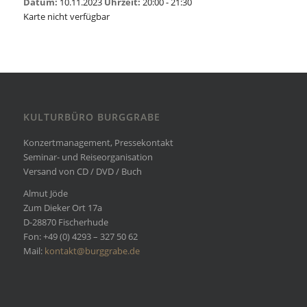
Datum:
10.11.2023
Uhrzeit:
20:00 - 21:30
Karte nicht verfügbar
KULTURBÜRO BURGGRABE
Konzertmanagement, Pressekontakt
Seminar- und Reiseorganisation
Versand von CD / DVD / Buch
Almut Jöde
Zum Dieker Ort 17a
D-28870 Fischerhude
Fon: +49 (0) 4293 – 327 50 62
Mail:
kontakt@burggrabe.de