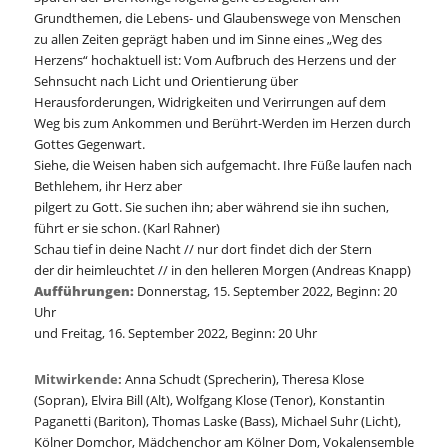
Grundthemen, die Lebens- und Glaubenswege von Menschen
zu allen Zeiten geprägt haben und im Sinne eines „Weg des
Herzens“ hochaktuell ist: Vom Aufbruch des Herzens und der
Sehnsucht nach Licht und Orientierung über
Herausforderungen, Widrigkeiten und Verirrungen auf dem
Weg bis zum Ankommen und Berührt-Werden im Herzen durch
Gottes Gegenwart.
Siehe, die Weisen haben sich aufgemacht. Ihre Füße laufen nach
Bethlehem, ihr Herz aber
pilgert zu Gott. Sie suchen ihn; aber während sie ihn suchen,
führt er sie schon. (Karl Rahner)
Schau tief in deine Nacht // nur dort findet dich der Stern
der dir heimleuchtet // in den helleren Morgen (Andreas Knapp)
Aufführungen:
Donnerstag, 15. September 2022, Beginn: 20
Uhr
und Freitag, 16. September 2022, Beginn: 20 Uhr
Mitwirkende:
Anna Schudt (Sprecherin), Theresa Klose
(Sopran), Elvira Bill (Alt), Wolfgang Klose (Tenor), Konstantin
Paganetti (Bariton), Thomas Laske (Bass), Michael Suhr (Licht),
Kölner Domchor, Mädchenchor am Kölner Dom, Vokalensemble