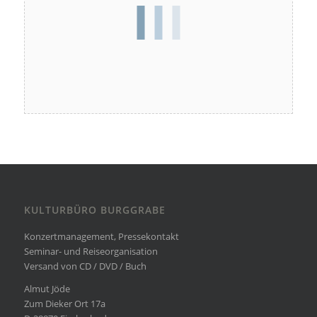
KULTURBÜRO BURGGRABE
Konzertmanagement, Pressekontakt
Seminar- und Reiseorganisation
Versand von CD / DVD / Buch
Almut Jöde
Zum Dieker Ort 17a