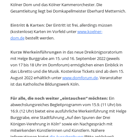
Kölner Dom und das Kölner Kammerorchester. Die
Gesamtleitung liegt bei Domkapellmeister Eberhard Metternich.
Eintritt & Karten
: Der Eintritt ist frei, allerdings müssen
(kostenlose) Karten im Vorfeld unter
www.koelner-
dom.de
bestellt werden.
Kurze Werkeinführungen
in das neue Dreikönigsoratorium
mit Helge Burggrabe am 15. und 16. September 2022 (jeweils
von 17 bis 18 Uhr im Domforum) ermöglichen einen Einblick in
das Libretto und die Musik. Kostenlose Tickets sind ab dem 15.
August 2022 erhältlich unter
www.domforum.de
. Veranstalter
ist das Katholische Bildungswerk Köln.
Für alle, die noch weiter „eintauchen“ möchten:
Ein
abwechslungsreiches Begleitprogramm vom 15.9. (11 Uhr) bis
16.9. (12 Uhr) bietet eine ausführliche Werkeinführung mit Helge
Burggrabe, eine Stadtführung „Auf den Spuren der Drei
Königen-Verehrung in Köln“ sowie ein Nachgespräch mit
mitwirkenden Künstlerinnen und Künstlern. Nähere
Informationen bietet
die Ausschreibung
(Bitte anklicken!).