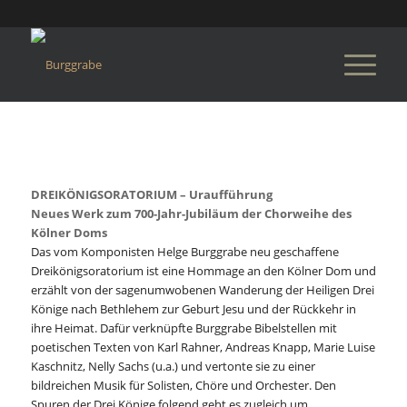
DREIKÖNIGSORATORIUM – Uraufführung
Neues Werk zum 700-Jahr-Jubiläum der Chorweihe des
Kölner Doms
Das vom Komponisten Helge Burggrabe neu geschaffene
Dreikönigsoratorium ist eine Hommage an den Kölner Dom und
erzählt von der sagenumwobenen Wanderung der Heiligen Drei
Könige nach Bethlehem zur Geburt Jesu und der Rückkehr in
ihre Heimat. Dafür verknüpfte Burggrabe Bibelstellen mit
poetischen Texten von Karl Rahner, Andreas Knapp, Marie Luise
Kaschnitz, Nelly Sachs (u.a.) und vertonte sie zu einer
bildreichen Musik für Solisten, Chöre und Orchester. Den
Spuren der Drei Könige folgend geht es zugleich um