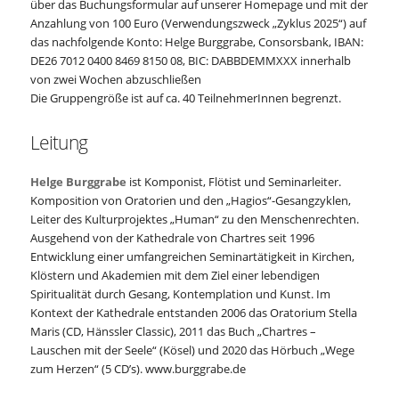
über das Buchungsformular auf unserer Homepage und mit der
Anzahlung von 100 Euro (Verwendungszweck „Zyklus 2025“) auf
das nachfolgende Konto: Helge Burggrabe, Consorsbank, IBAN:
DE26 7012 0400 8469 8150 08, BIC: DABBDEMMXXX innerhalb
von zwei Wochen abzuschließen
Die Gruppengröße ist auf ca. 40 TeilnehmerInnen begrenzt.
Leitung
Helge Burggrabe
ist Komponist, Flötist und Seminarleiter.
Komposition von Oratorien und den „Hagios“-Gesangzyklen,
Leiter des Kulturprojektes „Human“ zu den Menschenrechten.
Ausgehend von der Kathedrale von Chartres seit 1996
Entwicklung einer umfangreichen Seminartätigkeit in Kirchen,
Klöstern und Akademien mit dem Ziel einer lebendigen
Spiritualität durch Gesang, Kontemplation und Kunst. Im
Kontext der Kathedrale entstanden 2006 das Oratorium Stella
Maris (CD, Hänssler Classic), 2011 das Buch „Chartres –
Lauschen mit der Seele“ (Kösel) und 2020 das Hörbuch „Wege
zum Herzen“ (5 CD’s). www.burggrabe.de