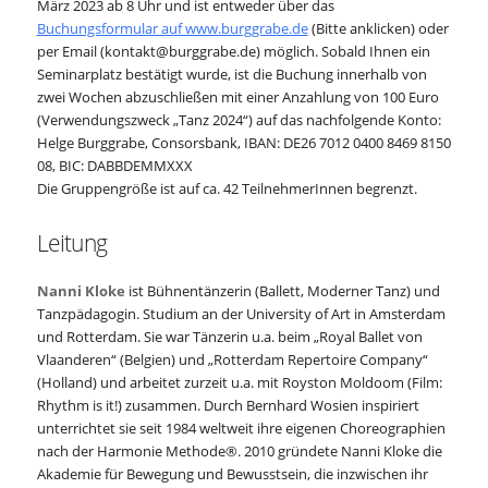
März 2023 ab 8 Uhr und ist entweder über das
Buchungsformular auf www.burggrabe.de
(Bitte anklicken) oder
per Email (kontakt@burggrabe.de) möglich. Sobald Ihnen ein
Seminarplatz bestätigt wurde, ist die Buchung innerhalb von
zwei Wochen abzuschließen mit einer Anzahlung von 100 Euro
(Verwendungszweck „Tanz 2024“) auf das nachfolgende Konto:
Helge Burggrabe, Consorsbank, IBAN: DE26 7012 0400 8469 8150
08, BIC: DABBDEMMXXX
Die Gruppengröße ist auf ca. 42 TeilnehmerInnen begrenzt.
Leitung
Nanni Kloke
ist Bühnentänzerin (Ballett, Moderner Tanz) und
Tanzpädagogin. Studium an der University of Art in Amsterdam
und Rotterdam. Sie war Tänzerin u.a. beim „Royal Ballet von
Vlaanderen“ (Belgien) und „Rotterdam Repertoire Company“
(Holland) und arbeitet zurzeit u.a. mit Royston Moldoom (Film:
Rhythm is it!) zusammen. Durch Bernhard Wosien inspiriert
unterrichtet sie seit 1984 weltweit ihre eigenen Choreographien
nach der Harmonie Methode®. 2010 gründete Nanni Kloke die
Akademie für Bewegung und Bewusstsein, die inzwischen ihr