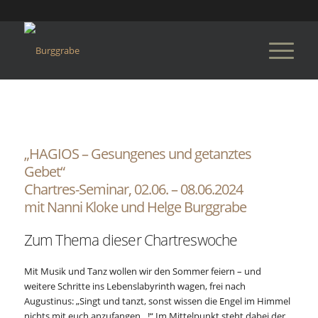
„HAGIOS – Gesungenes und getanztes
Gebet“
Chartres-Seminar, 02.06. – 08.06.2024
mit Nanni Kloke und Helge Burggrabe
Zum Thema dieser Chartreswoche
Mit Musik und Tanz wollen wir den Sommer feiern – und
weitere Schritte ins Lebenslabyrinth wagen, frei nach
Augustinus: „Singt und tanzt, sonst wissen die Engel im Himmel
nichts mit euch anzufangen…!“ Im Mittelpunkt steht dabei der