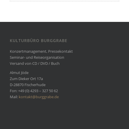
KULTURBÜRO BURGGRABE
Konzertmanagement, Pressekontakt
Seminar- und Reiseorganisation
Versand von CD / DVD / Buch
Almut Jöde
Zum Dieker Ort 17a
D-28870 Fischerhude
Fon: +49 (0) 4293 – 327 50 62
Mail:
kontakt@burggrabe.de