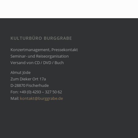
KULTURBÜRO BURGGRABE
Konzertmanagement, Pressekontakt
Seminar- und Reiseorganisation
Versand von CD / DVD / Buch
Almut Jöde
Zum Dieker Ort 17a
D-28870 Fischerhude
Fon: +49 (0) 4293 – 327 50 62
Mail:
kontakt@burggrabe.de