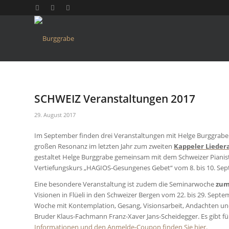
SCHWEIZ Veranstaltungen 2017
29. August 2017
Im September finden drei Veranstaltungen mit Helge Burggrabe i
großen Resonanz im letzten Jahr zum zweiten
Kappeler Liede
gestaltet Helge Burggrabe gemeinsam mit dem Schweizer Pianis
Vertiefungskurs „HAGIOS-Gesungenes Gebet“ vom 8. bis 10. Sept
Eine besondere Veranstaltung ist zudem die Seminarwoche
zu
Visionen in Flüeli in den Schweizer Bergen vom 22. bis 29. Septem
Woche
mit Kontemplation, Gesang, Visionsarbeit, Andachten u
Bruder Klaus-Fachmann Franz-Xaver Jans-Scheidegger.
Es gibt f
Informationen und den Anmelde-Coupon finden Sie hier.