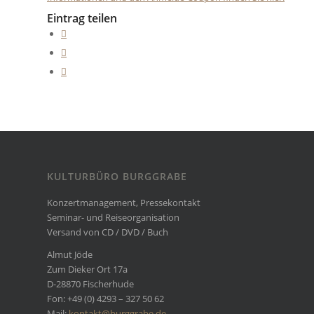
Eintrag teilen
KULTURBÜRO BURGGRABE
Konzertmanagement, Pressekontakt
Seminar- und Reiseorganisation
Versand von CD / DVD / Buch
Almut Jöde
Zum Dieker Ort 17a
D-28870 Fischerhude
Fon: +49 (0) 4293 – 327 50 62
Mail:
kontakt@burggrabe.de