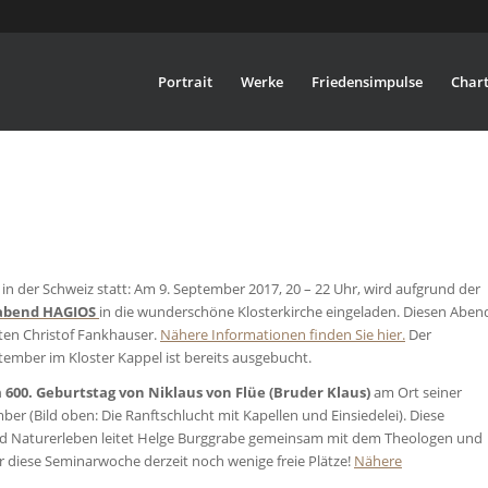
Portrait
Werke
Friedensimpulse
Chart
n der Schweiz statt: Am 9. September 2017, 20 – 22 Uhr, wird aufgrund der
rabend HAGIOS
in die wunderschöne Klosterkirche eingeladen. Diesen Aben
ten Christof Fankhauser.
Nähere Informationen finden Sie hier.
Der
ember im Kloster Kappel ist bereits ausgebucht.
m
600. Geburtstag von Niklaus von Flüe (Bruder Klaus)
am Ort seiner
ber (Bild oben: Die Ranftschlucht mit Kapellen und Einsiedelei). Diese
nd Naturerleben
leitet Helge Burggrabe gemeinsam mit dem Theologen und
ür diese Seminarwoche derzeit noch wenige freie Plätze!
Nähere