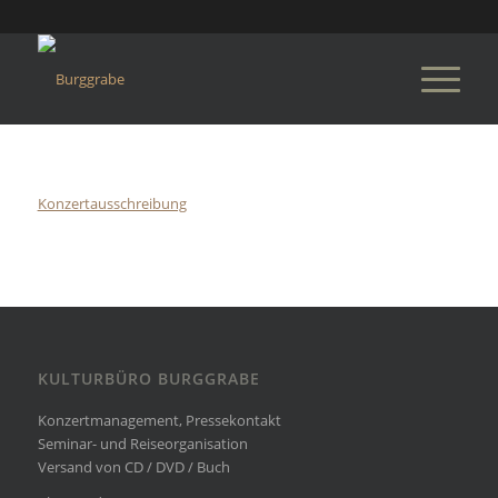
Konzertausschreibung
KULTURBÜRO BURGGRABE
Konzertmanagement, Pressekontakt
Seminar- und Reiseorganisation
Versand von CD / DVD / Buch