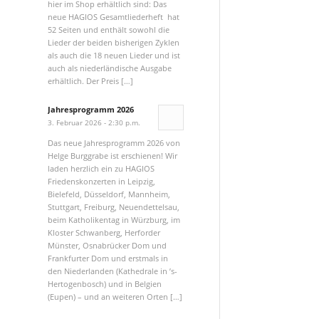
hier im Shop erhältlich sind: Das
neue HAGIOS Gesamtliederheft hat
52 Seiten und enthält sowohl die
Lieder der beiden bisherigen Zyklen
als auch die 18 neuen Lieder und ist
auch als niederländische Ausgabe
erhältlich. Der Preis […]
Jahresprogramm 2026
3. Februar 2026 - 2:30 p.m.
Das neue Jahresprogramm 2026 von
Helge Burggrabe ist erschienen! Wir
laden herzlich ein zu HAGIOS
Friedenskonzerten in Leipzig,
Bielefeld, Düsseldorf, Mannheim,
Stuttgart, Freiburg, Neuendettelsau,
beim Katholikentag in Würzburg, im
Kloster Schwanberg, Herforder
Münster, Osnabrücker Dom und
Frankfurter Dom und erstmals in
den Niederlanden (Kathedrale in ’s-
Hertogenbosch) und in Belgien
(Eupen) – und an weiteren Orten […]