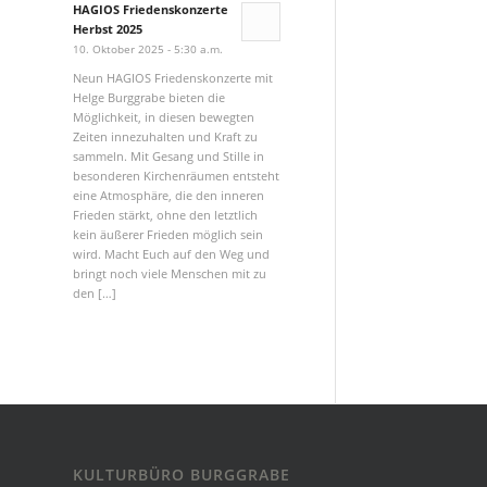
HAGIOS Friedenskonzerte
Herbst 2025
10. Oktober 2025 - 5:30 a.m.
Neun HAGIOS Friedenskonzerte mit
Helge Burggrabe bieten die
Möglichkeit, in diesen bewegten
Zeiten innezuhalten und Kraft zu
sammeln. Mit Gesang und Stille in
besonderen Kirchenräumen entsteht
eine Atmosphäre, die den inneren
Frieden stärkt, ohne den letztlich
kein äußerer Frieden möglich sein
wird. Macht Euch auf den Weg und
bringt noch viele Menschen mit zu
den […]
KULTURBÜRO BURGGRABE