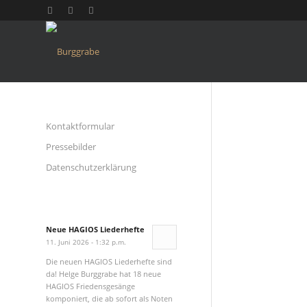
Kontaktformular
Pressebilder
Datenschutzerklärung
Neue HAGIOS Liederhefte
11. Juni 2026 - 1:32 p.m.
Die neuen HAGIOS Liederhefte sind
da! Helge Burggrabe hat 18 neue
HAGIOS Friedensgesänge
komponiert, die ab sofort als Noten