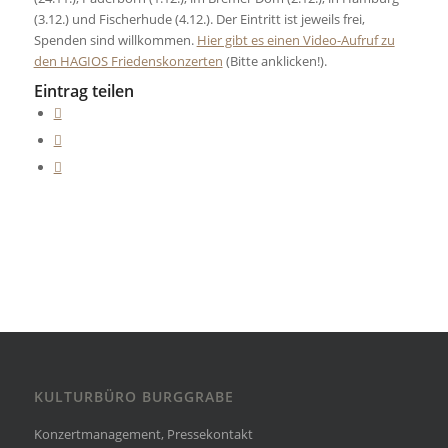
(3.12.) und Fischerhude (4.12.). Der Eintritt ist jeweils frei,
Spenden sind willkommen.
Hier gibt es einen Video-Aufruf zu
den HAGIOS Friedenskonzerten
(Bitte anklicken!).
Eintrag teilen
KULTURBÜRO BURGGRABE
Konzertmanagement, Pressekontakt