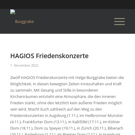
HAGIOS Friedenskonzerte
1. November 2022
Zwölf HAGIOS Friedenskonzerte mit Helge Burggrabe bieten die
Möglichkeit, in diesen bewegten Zeiten innezuhalten und Kraft
zu sammeln. Mit Gesang und Stille in besonderen
Kirchenräumen entsteht eine Atmosphäre, die den inneren
Frieden stärkt, ohne den letztlich kein äußerer Frieden möglich
sein wird. Macht Euch zahlreich auf den Weg zu den
Friedenskonzerten in Augsburg (1.11.), im Heilbronner Münster
(4.11.), Frankfurter Dom (13.11.), in Kall/Eifel (17.11.), im Kölner
Dom (18.11.), Dom zu Speyer (19.11.), in Zürich (20.11.), Biberach
(24.11.), Paderborn (1.12.), im Bremer Dom (2.12.), in Hamburg