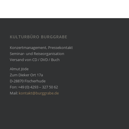
KULTURBÜRO BURGGRABE
Konzertmanagement, Pressekontakt
Seminar- und Reiseorganisation
Versand von CD / DVD / Buch
Almut Jöde
Zum Dieker Ort 17a
D-28870 Fischerhude
Fon: +49 (0) 4293 – 327 50 62
Mail:
kontakt@burggrabe.de