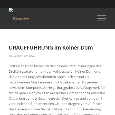
URAUFFÜHRUNG im Kölner Dom
18. September 2022
3.000 Menschen kamen zu den beiden Erstaufführungen des
Dreikönigsoratoriums in den voll besetzten Kölner Dom und
dankten mit lang anhaltendem Applaus den rund 150
mitwirkenden Musikerinnen und Musikern, den Dirigenten
sowie dem Komponisten Helge Burggrabe. Als Auftragswerk für
die 700 Jahr-Feierlichkeiten des Kölner Domes handelt das neue
Oratorium von der Geschichte der Drei Könige und von damit
verbundenen fundamentalen Glaubensfragen: Vom Aufbruch
des Herzens und der Sehnsucht nach Licht und Orientierung,
über Herausforderungen, Widrigkeiten und Verirrungen auf