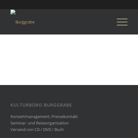
KULTURBÜRO BURGGRABE
Konzertmanagement, Pressekontakt
Seminar- und Reiseorganisation
Versand von CD / DVD / Buch