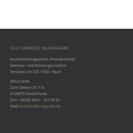
KULTURBÜRO BURGGRABE
Konzertmanagement, Pressekontakt
Seminar- und Reiseorganisation
Versand von CD / DVD / Buch
Almut Jöde
Zum Dieker Ort 17a
D-28870 Fischerhude
Fon: +49 (0) 4293 – 327 50 62
Mail:
kontakt@burggrabe.de