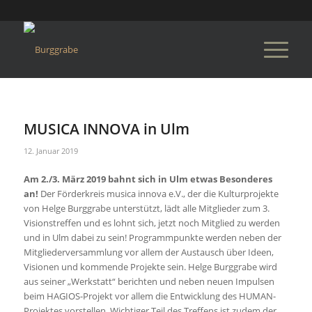
MUSICA INNOVA in Ulm
12. Januar 2019
Am 2./3. März 2019 bahnt sich in Ulm etwas Besonderes
an!
Der Förderkreis musica innova e.V., der die Kulturprojekte
von Helge Burggrabe unterstützt, lädt alle Mitglieder zum 3.
Visionstreffen und es lohnt sich, jetzt noch Mitglied zu werden
und in Ulm dabei zu sein! Programmpunkte werden neben der
Mitgliederversammlung vor allem der Austausch über Ideen,
Visionen und kommende Projekte sein. Helge Burggrabe wird
aus seiner „Werkstatt“ berichten und neben neuen Impulsen
beim HAGIOS-Projekt vor allem die Entwicklung des HUMAN-
Projektes vorstellen. Wichtiger Teil des Treffens ist zudem der