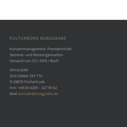
KULTURBÜRO BURGGRABE
Konzertmanagement, Pressekontakt
Seminar- und Reiseorganisation
Versand von CD / DVD / Buch
Almut Jöde
Zum Dieker Ort 17a
D-28870 Fischerhude
Fon: +49 (0) 4293 – 327 50 62
Mail:
kontakt@burggrabe.de