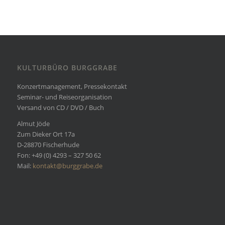
KULTURBÜRO BURGGRABE
Konzertmanagement, Pressekontakt
Seminar- und Reiseorganisation
Versand von CD / DVD / Buch
Almut Jöde
Zum Dieker Ort 17a
D-28870 Fischerhude
Fon: +49 (0) 4293 – 327 50 62
Mail:
kontakt@burggrabe.de