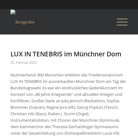
LUX IN TENEBRIS im Münchner Dom
25. Februar 2025
Mutmachend: 800 Menschen erlebten das Friedensoratorium
LUX IN TENEBRIS im ausverkauften Münchner Dom am Tag der
Bundestagswahl. Es war ein eindrückliches Gedenkkonzert im
Kontext von „80 Jahre Kriegsende“ und aktuellen Kriegen und
Konflikten. Großer Dank an Julia Jentsch (Rezitation), Sophia
Brommer (Sopran), Regine Jura (Alt), Georg Poplutz (Tenor),
Christian Hilz (Bass), Ruben j. Sturm (Orgel),
Instrumentalsolisten, mit Chören der Münchner Dommusik,
dem Kammerchor des Theresia-Gerhardinger-Gymnasiums
unter der Gesamtleitung von Domkapellmeisterin Lucia Hilz.