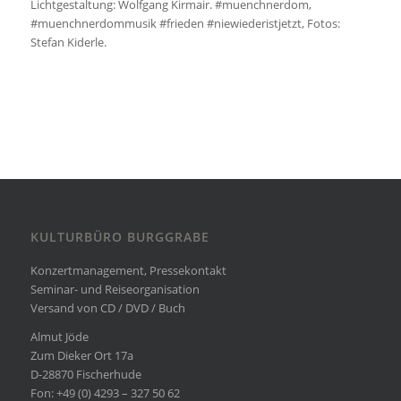
Lichtgestaltung: Wolfgang Kirmair.
#muenchnerdom
,
#muenchnerdommusik
#frieden
#niewiederistjetzt
, Fotos:
Stefan Kiderle.
KULTURBÜRO BURGGRABE
Konzertmanagement, Pressekontakt
Seminar- und Reiseorganisation
Versand von CD / DVD / Buch
Almut Jöde
Zum Dieker Ort 17a
D-28870 Fischerhude
Fon: +49 (0) 4293 – 327 50 62