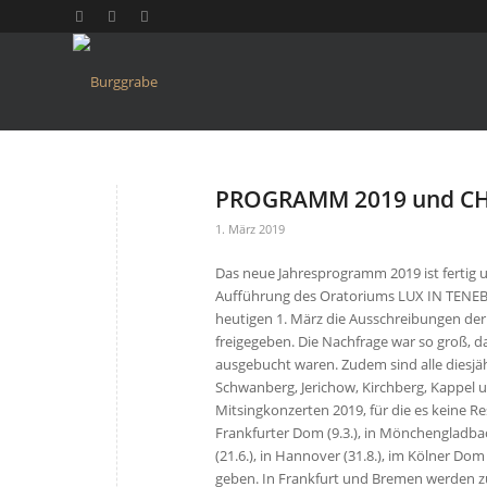
PROGRAMM 2019 und CH
1. März 2019
Das neue Jahresprogramm 2019 ist fertig
Aufführung des Oratoriums LUX IN TENE
heutigen 1. März die Ausschreibungen de
freigegeben. Die Nachfrage war so groß, d
ausgebucht waren. Zudem sind alle diesj
Schwanberg, Jerichow, Kirchberg, Kappel u
Mitsingkonzerten 2019, für die es keine R
Frankfurter Dom (9.3.), in Mönchengladbac
(21.6.), in Hannover (31.8.), im Kölner Do
geben. In Frankfurt und Bremen werden z