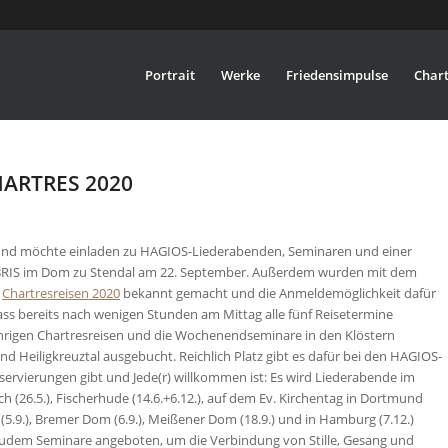
Portrait
Werke
Friedensimpulse
Chart
ARTRES 2020
 und möchte einladen zu HAGIOS-Liederabenden, Seminaren und einer
BRIS im Dom zu Stendal am 22. September. Außerdem wurden mit dem
r
Chartresreisen 2020
bekannt gemacht und die Anmeldemöglichkeit dafür
ass bereits nach wenigen Stunden am Mittag alle fünf Reisetermine
ährigen Chartresreisen und die Wochenendseminare in den Klöstern
nd Heiligkreuztal ausgebucht. Reichlich Platz gibt es dafür bei den HAGIOS-
eservierungen gibt und Jede(r) willkommen ist: Es wird Liederabende im
h (26.5.), Fischerhude (14.6.+6.12.), auf dem Ev. Kirchentag in Dortmund
m (5.9.), Bremer Dom (6.9.), Meißener Dom (18.9.) und in Hamburg (7.12.)
udem Seminare angeboten, um die Verbindung von Stille, Gesang und