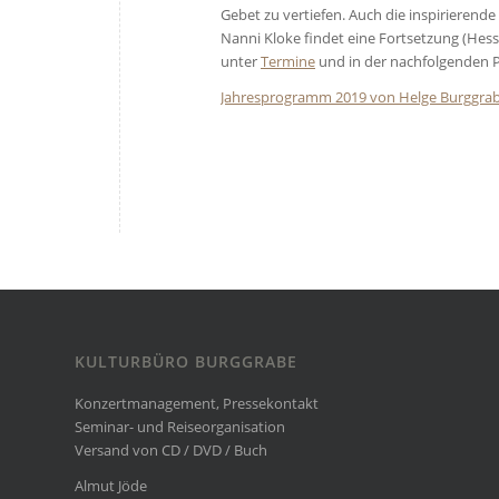
Gebet zu vertiefen. Auch die inspirieren
Nanni Kloke findet eine Fortsetzung (Hess
unter
Termine
und in der nachfolgenden P
Jahresprogramm 2019 von Helge Burggrab
KULTURBÜRO BURGGRABE
Konzertmanagement, Pressekontakt
Seminar- und Reiseorganisation
Versand von CD / DVD / Buch
Almut Jöde