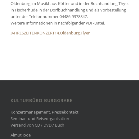
Oldenburg im Musikhaus Kötter und in der Buchhandlung Thye,
in Fischerhude in der Dorfbuchhandlung und als Vorbestellung
unter der Telefonnummer 04486-9378847.
Weitere Informationen in nachfolgender PDF-Datei.
JAHRESZEITENKONZERT14.Oldenburg.Flyer
KULTURBÜRO BURGGRABE
Konzertmanagement, Pressekontakt
Seminar- und Reiseorganisation
Versand von CD / DVD / Buch
Almut Jöde