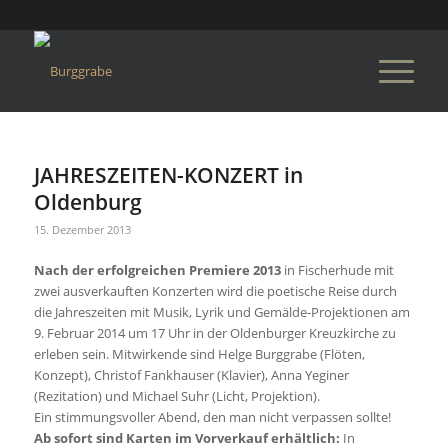
JAHRESZEITEN-KONZERT in
Oldenburg
15. Dezember 2013
Nach der erfolgreichen Premiere 2013
in Fischerhude mit
zwei ausverkauften Konzerten wird die poetische Reise durch
die Jahreszeiten mit Musik, Lyrik und Gemälde-Projektionen am
9. Februar 2014 um 17 Uhr in der Oldenburger Kreuzkirche zu
erleben sein. Mitwirkende sind Helge Burggrabe (Flöten,
Konzept), Christof Fankhauser (Klavier), Anna Yeginer
(Rezitation) und Michael Suhr (Licht, Projektion).
Ein stimmungsvoller Abend, den man nicht verpassen sollte!
Ab sofort sind Karten im Vorverkauf erhältlich:
In