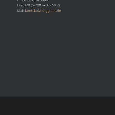
Fon: +49 (0) 4293 – 327 50 62
Mail:
kontakt@burggrabe.de