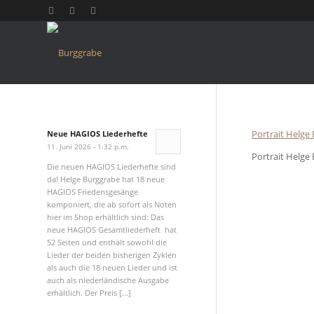
Portrait Helge
Neue HAGIOS Liederhefte
11. Juni 2026 - 1:32 p.m.
Portrait Helge
Die neuen HAGIOS Liederhefte sind
da! Helge Burggrabe hat 18 neue
HAGIOS Friedensgesänge
komponiert, die ab sofort als Noten
hier im Shop erhältlich sind: Das
neue HAGIOS Gesamtliederheft hat
52 Seiten und enthält sowohl die
Lieder der beiden bisherigen Zyklen
als auch die 18 neuen Lieder und ist
auch als niederländische Ausgabe
erhältlich. Der Preis […]