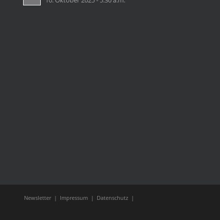
10. Oktober 2025 - 5:30 a.m.
Newsletter
|
Impressum
|
Datenschutz
|