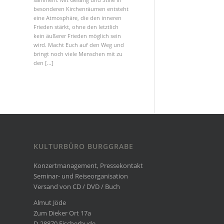
besonderen Kirchenräumen entsteht
eine Atmosphäre, die den inneren
Frieden stärkt, ohne den letztlich
kein äußerer Frieden möglich sein
wird. Macht Euch auf den Weg und
bringt noch viele Menschen mit zu
den […]
KULTURBÜRO BURGGRABE
Konzertmanagement, Pressekontakt
Seminar- und Reiseorganisation
Versand von CD / DVD / Buch
Almut Jöde
Zum Dieker Ort 17a
D-28870 Fischerhude