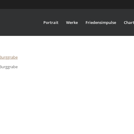
Portrait
Werke
Friedensimpulse
Chart
 Burggrabe
 Burggrabe