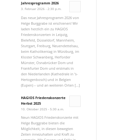
Jahresprogramm 2026
3. Februar 2026 - 2:30 p.m.
Das neue Jahresprogramm 2026 von
Helge Burggrabe ist erschienen! Wir
laden herzlich ein zu HAGIOS
Friedenskonzerten in Leipzig,
Bielefeld, Düsseldorf, Mannheim,
Stuttgart, Freiburg, Neuendettelsau,
beim Katholikentag in Würzburg, im
Kloster Schwanberg, Herforder
Münster, Osnabrücker Dom und
Frankfurter Dom und erstmals in
den Niederlanden (Kathedrale in ’s-
Hertogenbosch) und in Belgien
(Eupen) – und an weiteren Orten […]
HAGIOS Friedenskonzerte
Herbst 2025
10. Oktober 2025 - 5:30 a.m.
Neun HAGIOS Friedenskonzerte mit
Helge Burggrabe bieten die
Möglichkeit, in diesen bewegten
Zeiten innezuhalten und Kraft zu
sammeln. Mit Gesang und Stille in