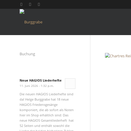
Buchung
Neue HAGIOS Liederhefte
11. Juni 2026 - 1:32 p.m.
Die neuen HAGIOS Liederhefte sind
da! Helge Burggrabe hat 18 neue
HAGIOS Friedensgesänge
komponiert, die ab sofort als Noten
hier im Shop erhältlich sind: Das
neue HAGIOS Gesamtliederheft hat
52 Seiten und enthält sowohl die
Lieder der beiden bisherigen Zyklen