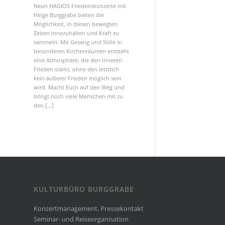
Neun HAGIOS Friedenskonzerte mit
Helge Burggrabe bieten die
Möglichkeit, in diesen bewegten
Zeiten innezuhalten und Kraft zu
sammeln. Mit Gesang und Stille in
besonderen Kirchenräumen entsteht
eine Atmosphäre, die den inneren
Frieden stärkt, ohne den letztlich
kein äußerer Frieden möglich sein
wird. Macht Euch auf den Weg und
bringt noch viele Menschen mit zu
den […]
KULTURBÜRO BURGGRABE
Konzertmanagement, Pressekontakt
Seminar- und Reiseorganisation