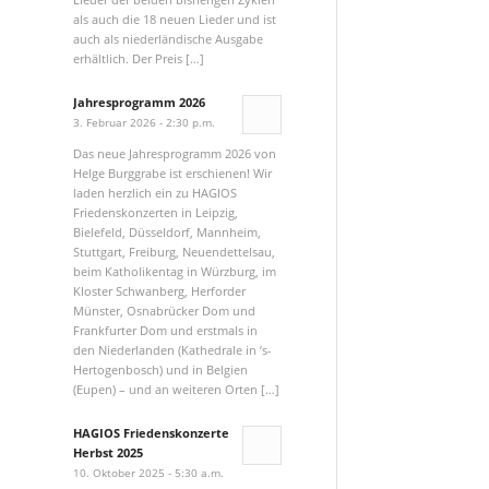
als auch die 18 neuen Lieder und ist
auch als niederländische Ausgabe
erhältlich. Der Preis […]
Jahresprogramm 2026
3. Februar 2026 - 2:30 p.m.
Das neue Jahresprogramm 2026 von
Helge Burggrabe ist erschienen! Wir
laden herzlich ein zu HAGIOS
Friedenskonzerten in Leipzig,
Bielefeld, Düsseldorf, Mannheim,
Stuttgart, Freiburg, Neuendettelsau,
beim Katholikentag in Würzburg, im
Kloster Schwanberg, Herforder
Münster, Osnabrücker Dom und
Frankfurter Dom und erstmals in
den Niederlanden (Kathedrale in ’s-
Hertogenbosch) und in Belgien
(Eupen) – und an weiteren Orten […]
HAGIOS Friedenskonzerte
Herbst 2025
10. Oktober 2025 - 5:30 a.m.