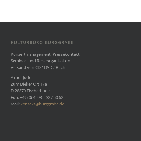
KULTURBÜRO BURGGRABE
Konzertmanagement, Pressekontakt
Seminar- und Reiseorganisation
Versand von CD / DVD / Buch
Almut Jöde
Zum Dieker Ort 17a
D-28870 Fischerhude
Fon: +49 (0) 4293 – 327 50 62
Mail:
kontakt@burggrabe.de