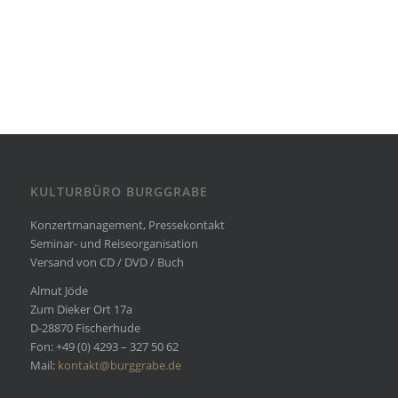
KULTURBÜRO BURGGRABE
Konzertmanagement, Pressekontakt
Seminar- und Reiseorganisation
Versand von CD / DVD / Buch
Almut Jöde
Zum Dieker Ort 17a
D-28870 Fischerhude
Fon: +49 (0) 4293 – 327 50 62
Mail:
kontakt@burggrabe.de